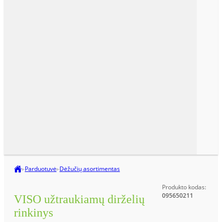
▸
Parduotuvė
▸
Dėžučių asortimentas
Produkto kodas:
095650211
VISO užtraukiamų dirželių
rinkinys