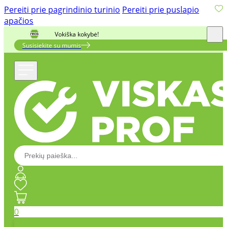
Pereiti prie pagrindinio turinio
Pereiti prie puslapio
apačios
Vokiška kokybė!
Susisiekite su mumis
0