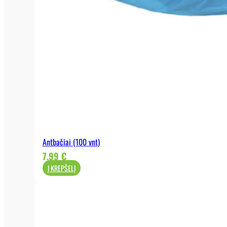
Antbačiai (100 vnt)
7,99
€
Į KREPŠELĮ