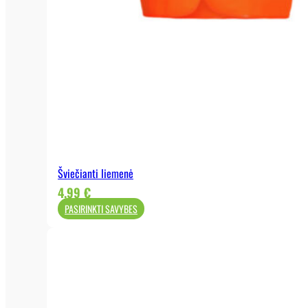
93mm
95mm
97mm
Šviečianti liemenė
4,99
€
PASIRINKTI SAVYBES