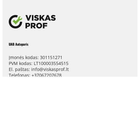
UAB Autoparis
Įmonės kodas: 301151271
PVM kodas: LT100003554515
El. paštas: info@viskasprof.lt
Telefonas: +37067207678
Adresas: Radvilonių kel. 17, 62188
Karkliniškės, Alytaus r. sav.
UAB Autoparis
Siuntimas
Garantija
Grąžinimas
Privatumo politika