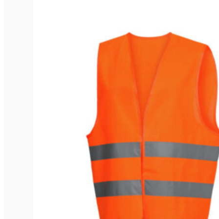
800mm
80cm
80mm
820mm
82mm
85mm
86mm
89mm
8m
8mm
90mm
92mm