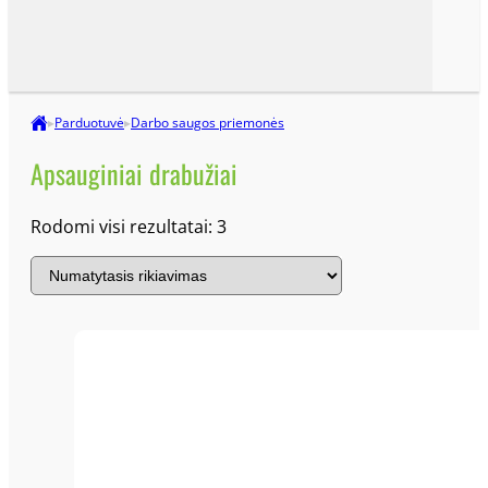
630mm
63mm
65mm
▸
Parduotuvė
▸
Darbo saugos priemonės
67mm
Apsauginiai drabužiai
690mm
6mm
Rodomi visi rezultatai: 3
70mm
71mm
72mm
75mm
76mm