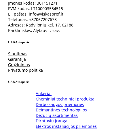
Įmonės kodas: 301151271
800mm
PVM kodas: LT100003554515
80cm
El. paštas: info@viskasprof.lt
Telefonas: +37067207678
80mm
Adresas: Radvilonių kel. 17, 62188
Karkliniškės, Alytaus r. sav.
820mm
UAB Autoparis
82mm
Siuntimas
Garantija
85mm
Grąžinimas
Privatumo politika
86mm
UAB Autoparis
89mm
8m
Ankeriai
8mm
Cheminiai techniniai produktai
Darbo saugos priemonės
Deimantinės technologijos
90mm
Dėžučių asortimentas
Dirbtuvių įranga
92mm
Elektros instaliacijos priemonės