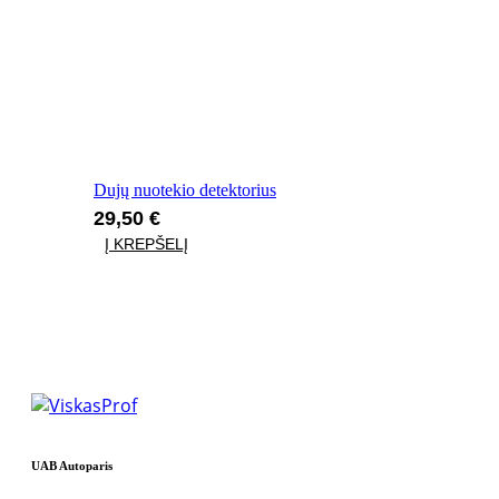
630mm
63mm
65mm
67mm
Dujų nuotekio detektorius
690mm
29,50
€
6mm
Į KREPŠELĮ
70mm
71mm
72mm
75mm
76mm
UAB Autoparis