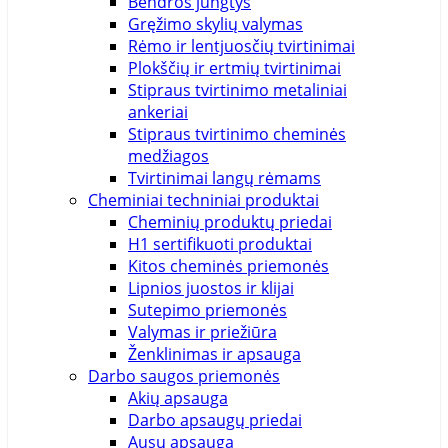
Bendros jungtys
Rožinė
106mm
Gręžimo skylių valymas
30x17,80
ruda
Rėmo ir lentjuosčių tvirtinimai
cm
Ryški
109mm
Plokščių ir ertmių tvirtinimai
mėlyna
10m
Stipraus tvirtinimo metaliniai
36x22
ankeriai
cm
Skaidri
10mm
Stipraus tvirtinimo cheminės
medžiagos
36x38
Tamsiai
110mm
Tvirtinimai langų rėmams
cm
mėlyna
Cheminiai techniniai produktai
Žalia
112mm
Cheminių produktų priedai
38x22
H1 sertifikuoti produktai
cm
115mm
Kitos cheminės priemonės
Lipnios juostos ir klijai
38x38
117mm
Sutepimo priemonės
cm
Valymas ir priežiūra
39
119mm
Ženklinimas ir apsauga
3XL
Darbo saugos priemonės
4
120cm
Akių apsauga
40
Darbo apsaugų priedai
41
120mm
Ausų apsauga