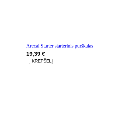
49mm
4mm
500mm
50cm
50m
Arecal Starter starterinis purškalas
19,39
€
50mm
Į KREPŠELĮ
52mm
53mm
540mm
55mm
560mm