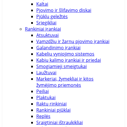
Kaltai
186mm
Pjovimo ir šlifavimo diskai
Pjūklų geležtės
190mm
Sriegikliai
Rankiniai įrankiai
194mm
Atsuktuvai
Vamzdžių ir žarnų pjovimo įrankiai
195mm
Galandinimo įrankiai
Kabelių vyniojimo sistemos
19mm
Kabių kalimo įrankiai ir priedai
1m
Smogiamieji smeigtukai
Laužtuvai
200cm
Markeriai, žymekliai ir kitos
žymėjimo priemonės
200mm
Peiliai
Plaktukai
201mm
Raktų rinkiniai
Rankiniai pjūklai
204mm
Replės
Sraigtiniai ištraukikliai
205mm