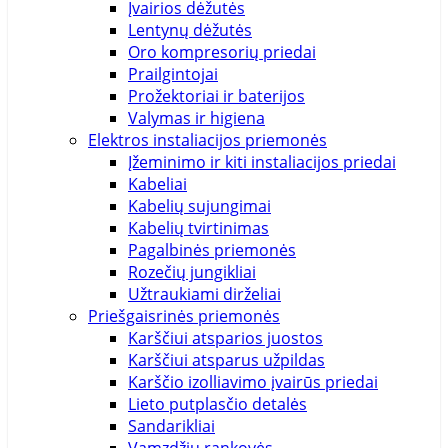
C114
Įvairios dėžutės
C118
146mm
Lentynų dėžutės
C122
Oro kompresorių priedai
C126
148mm
Prailgintojai
C44
Prožektoriai ir baterijos
C46
14mm
Valymas ir higiena
C48
Elektros instaliacijos priemonės
C50
150cm
Įžeminimo ir kiti instaliacijos priedai
C52
150m
Kabeliai
C54
Kabelių sujungimai
C56
150mm
Kabelių tvirtinimas
C58
Pagalbinės priemonės
C60
151mm
Rozečių jungikliai
C62
Užtraukiami dirželiai
C64
152mm
Priešgaisrinės priemonės
C90
Karščiui atsparios juostos
C94
156mm
Karščiui atsparus užpildas
C98
Karščio izolliavimo įvairūs priedai
D21
160mm
Lieto putplasčio detalės
D22
Sandarikliai
D23
161mm