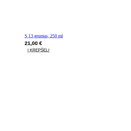
350mm
35mm
360mm
S 13 gruntas, 250 ml
36mm
21,00
€
Į KREPŠELĮ
380mm
390mm
39mm
3m
400mm
40cm
40mm