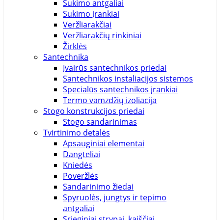
Sukimo antgaliai
Sukimo įrankiai
206mm
Veržliarakčiai
20m
Veržliarakčių rinkiniai
Žirklės
20mm
Santechnika
Įvairūs santechnikos priedai
210mm
Santechnikos instaliacijos sistemos
Specialūs santechnikos įrankiai
211mm
Termo vamzdžių izoliacija
Stogo konstrukcijos priedai
215mm
Stogo sandarinimas
Tvirtinimo detalės
220mm
Apsauginiai elementai
Dangteliai
224mm
Kniedės
Poveržlės
225mm
Sandarinimo žiedai
Spyruolės, jungtys ir tepimo
226mm
antgaliai
Srieginiai strypai, kaiščiai