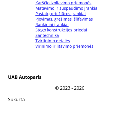
Karščio izoliavimo priemonės
93mm
Matavimo ir suspaudimo įrankiai
Pastatų priežiūros įrankiai
Pjovimas, gręžimas, šlifavimas
95mm
Rankiniai įrankiai
Stogo konstrukcijos priedai
97mm
Santechnika
Tvirtinimo detalės
Virinimo ir litavimo priemonės
UAB Autoparis
©
2023 - 2026
Sukurta