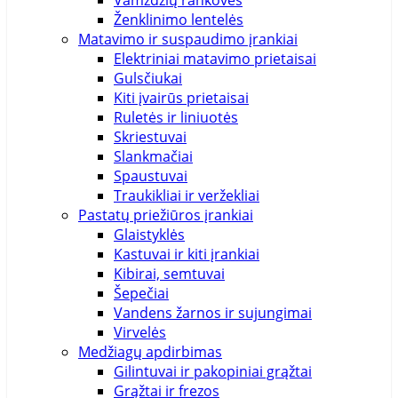
Vamzdžių rankovės
D24
Ženklinimo lentelės
D25
165mm
Matavimo ir suspaudimo įrankiai
D26
Elektriniai matavimo prietaisai
D27
168mm
Gulsčiukai
D28
Kiti įvairūs prietaisai
D29
16mm
Ruletės ir liniuotės
D30
Skriestuvai
D31
174mm
Slankmačiai
L
Spaustuvai
M
175mm
Traukikliai ir veržekliai
S
Pastatų priežiūros įrankiai
XL
176mm
Glaistyklės
XS
Kastuvai ir kiti įrankiai
XXL
17mm
Kibirai, semtuvai
XXS
Šepečiai
180cm
Vandens žarnos ir sujungimai
Virvelės
180mm
Medžiagų apdirbimas
Gilintuvai ir pakopiniai grąžtai
184mm
Grąžtai ir frezos