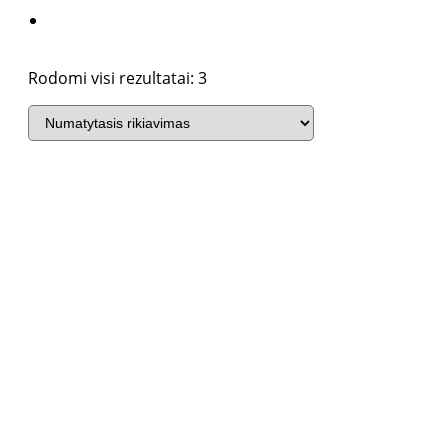
260mm
262mm
Rodomi visi rezultatai: 3
265mm
270m
280mm
287mm
28mm
290mm
2m
300mm
305mm
30cm