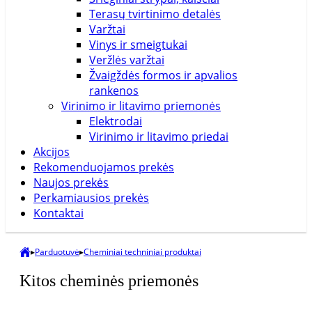
227mm
Terasų tvirtinimo detalės
Varžtai
22mm
Vinys ir smeigtukai
Veržlės varžtai
230mm
Žvaigždės formos ir apvalios
rankenos
231mm
Virinimo ir litavimo priemonės
Elektrodai
237mm
Virinimo ir litavimo priedai
Akcijos
240mm
Rekomenduojamos prekės
Naujos prekės
245mm
Perkamiausios prekės
Kontaktai
249mm
▸
Parduotuvė
▸
Cheminiai techniniai produktai
250mm
25m
Kitos cheminės priemonės
25mm