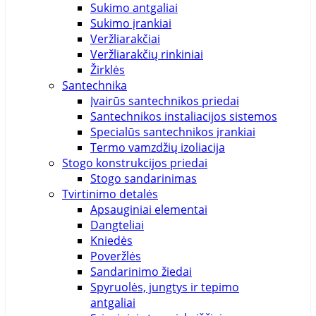
Sukimo antgaliai
Sukimo įrankiai
Veržliarakčiai
Veržliarakčių rinkiniai
Žirklės
Santechnika
Įvairūs santechnikos priedai
Santechnikos instaliacijos sistemos
Specialūs santechnikos įrankiai
Termo vamzdžių izoliacija
Stogo konstrukcijos priedai
Stogo sandarinimas
Tvirtinimo detalės
Apsauginiai elementai
Dangteliai
Kniedės
Poveržlės
Sandarinimo žiedai
Spyruolės, jungtys ir tepimo
antgaliai