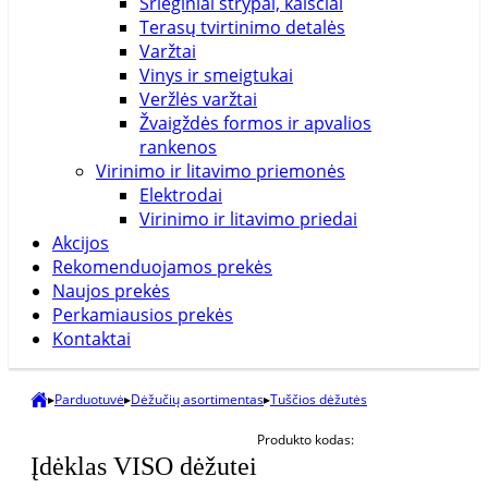
Srieginiai strypai, kaiščiai
Terasų tvirtinimo detalės
Varžtai
Vinys ir smeigtukai
Veržlės varžtai
Žvaigždės formos ir apvalios
rankenos
Virinimo ir litavimo priemonės
Elektrodai
Virinimo ir litavimo priedai
Akcijos
Rekomenduojamos prekės
Naujos prekės
Perkamiausios prekės
Kontaktai
▸
Parduotuvė
▸
Dėžučių asortimentas
▸
Tuščios dėžutės
Produkto kodas:
Įdėklas VISO dėžutei