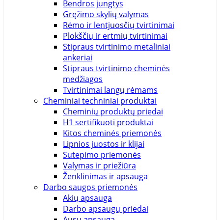
Bendros jungtys
Gręžimo skylių valymas
Rėmo ir lentjuosčių tvirtinimai
Plokščių ir ertmių tvirtinimai
Stipraus tvirtinimo metaliniai
ankeriai
Stipraus tvirtinimo cheminės
medžiagos
Tvirtinimai langų rėmams
Cheminiai techniniai produktai
Cheminių produktų priedai
H1 sertifikuoti produktai
Kitos cheminės priemonės
Lipnios juostos ir klijai
Sutepimo priemonės
Valymas ir priežiūra
Ženklinimas ir apsauga
Darbo saugos priemonės
Akių apsauga
Darbo apsaugų priedai
Ausų apsauga