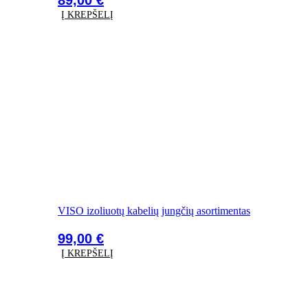
Į KREPŠELĮ
VISO izoliuotų kabelių jungčių asortimentas
99,00
€
Į KREPŠELĮ