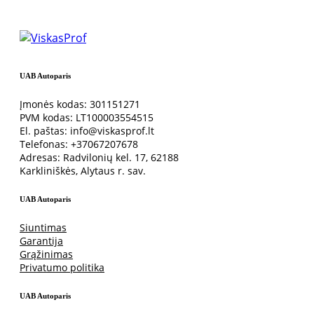
UAB Autoparis
Įmonės kodas: 301151271
PVM kodas: LT100003554515
El. paštas: info@viskasprof.lt
Telefonas: +37067207678
Adresas: Radvilonių kel. 17, 62188
Karkliniškės, Alytaus r. sav.
UAB Autoparis
Siuntimas
Garantija
Grąžinimas
Privatumo politika
UAB Autoparis