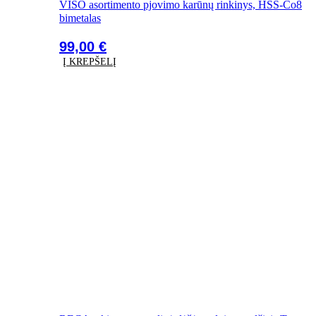
VISO asortimento pjovimo karūnų rinkinys, HSS-Co8
bimetalas
99,00
€
Į KREPŠELĮ