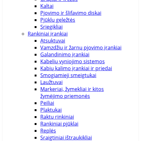
Kaltai
Pjovimo ir šlifavimo diskai
Pjūklų geležtės
Sriegikliai
Rankiniai įrankiai
Atsuktuvai
Vamzdžių ir žarnų pjovimo įrankiai
Galandinimo įrankiai
Kabelių vyniojimo sistemos
Kabių kalimo įrankiai ir priedai
Smogiamieji smeigtukai
Laužtuvai
Markeriai, žymekliai ir kitos
žymėjimo priemonės
Peiliai
Plaktukai
Raktų rinkiniai
Rankiniai pjūklai
Replės
Sraigtiniai ištraukikliai