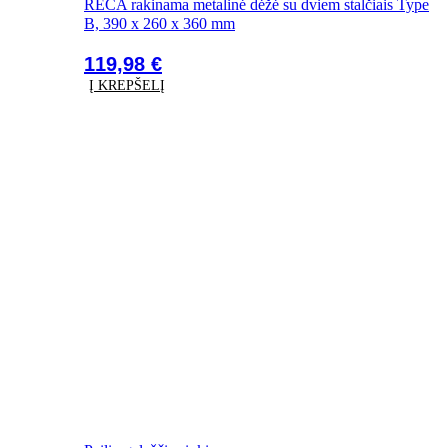
RECA rakinama metalinė dėžė su dviem stalčiais Type
B, 390 x 260 x 360 mm
119,98
€
Į KREPŠELĮ