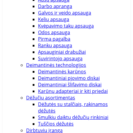
Darbo apranga
Galvos ir veido apsauga
Kelių apsauga
Kvėpavimo takų apsauga
Odos apsauga
Pirma pagalba
Rankų apsauga
Apsauginiai drabužiai
Suvirintojo apsauga
Deimantinės technologijos
Deimantinės karūnos
Deimantiniai pjovimo diskai
Deimantiniai šlifavimo diskai
Karūnų adapteriai ir kiti priedai
Dėžučių asortimentas
Dėžutės su stalčiais, rakinamos
dėžutės
Smulkių daiktų dėžučių rinkiniai
Tuščios dėžutės
Dirbtuvių įranga