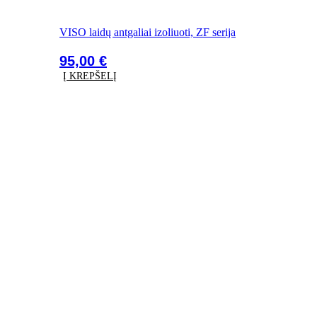
VISO laidų antgaliai izoliuoti, ZF serija
95,00
€
Į KREPŠELĮ