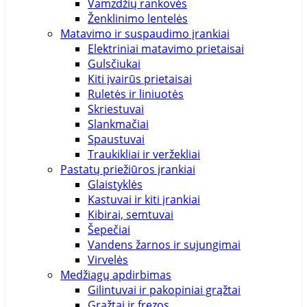
Vamzdžių rankovės
Ženklinimo lentelės
Matavimo ir suspaudimo įrankiai
Elektriniai matavimo prietaisai
Gulsčiukai
Kiti įvairūs prietaisai
Ruletės ir liniuotės
Skriestuvai
Slankmačiai
Spaustuvai
Traukikliai ir veržekliai
Pastatų priežiūros įrankiai
Glaistyklės
Kastuvai ir kiti įrankiai
Kibirai, semtuvai
Šepečiai
Vandens žarnos ir sujungimai
Virvelės
Medžiagų apdirbimas
Gilintuvai ir pakopiniai grąžtai
Grąžtai ir frezos