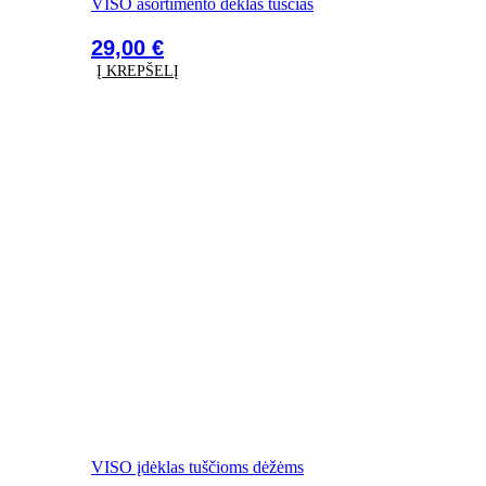
VISO asortimento dėklas tuščias
29,00
€
Į KREPŠELĮ
VISO įdėklas tuščioms dėžėms