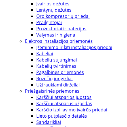
Įvairios dėžutės
Lentynų dėžutės
Oro kompresorių priedai
Prailgintojai
Prožektoriai ir baterijos
Valymas ir higiena
Elektros instaliacijos priemonės
Įžeminimo ir kiti instaliacijos priedai
Kabeliai
Kabelių sujungimai
Kabelių tvirtinimas
Pagalbinės priemonės
Rozečių jungikliai
Užtraukiami dirželiai
Priešgaisrinės priemonės
Karščiui atsparios juostos
Karščiui atsparus užpildas
Karščio izolliavimo įvairūs priedai
Lieto putplasčio detalės
Sandarikliai