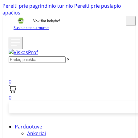
Pereiti prie pagrindinio turinio
Pereiti prie puslapio
apačios
Vokiška kokybė!
Susisiekite su mumis
×
0
0
Parduotuvė
Ankeriai