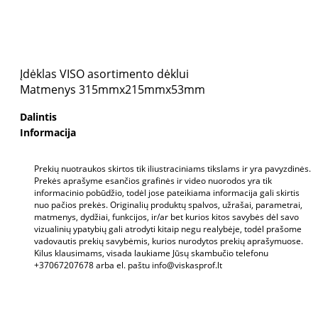
Įdėklas VISO asortimento dėklui
Matmenys 315mmx215mmx53mm
Dalintis
Informacija
Prekių nuotraukos skirtos tik iliustraciniams tikslams ir yra pavyzdinės.
Prekės aprašyme esančios grafinės ir video nuorodos yra tik
informacinio pobūdžio, todėl jose pateikiama informacija gali skirtis
nuo pačios prekės. Originalių produktų spalvos, užrašai, parametrai,
matmenys, dydžiai, funkcijos, ir/ar bet kurios kitos savybės dėl savo
vizualinių ypatybių gali atrodyti kitaip negu realybėje, todėl prašome
vadovautis prekių savybėmis, kurios nurodytos prekių aprašymuose.
Kilus klausimams, visada laukiame Jūsų skambučio telefonu
+37067207678 arba el. paštu info@viskasprof.lt