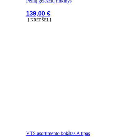
Peilių geležčių rinkinys
139,00
€
Į KREPŠELĮ
VTS asortimento bokštas A tipas