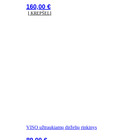
160,00
€
Į KREPŠELĮ
VISO užtraukiamų dirželių rinkinys
89,00
€