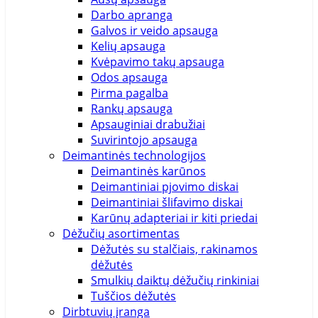
Darbo apranga
Galvos ir veido apsauga
Kelių apsauga
Kvėpavimo takų apsauga
Odos apsauga
Pirma pagalba
Rankų apsauga
Apsauginiai drabužiai
Suvirintojo apsauga
Deimantinės technologijos
Deimantinės karūnos
Deimantiniai pjovimo diskai
Deimantiniai šlifavimo diskai
Karūnų adapteriai ir kiti priedai
Dėžučių asortimentas
Dėžutės su stalčiais, rakinamos
dėžutės
Smulkių daiktų dėžučių rinkiniai
Tuščios dėžutės
Dirbtuvių įranga