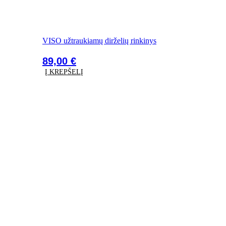
VISO užtraukiamų dirželių rinkinys
89,00
€
Į KREPŠELĮ