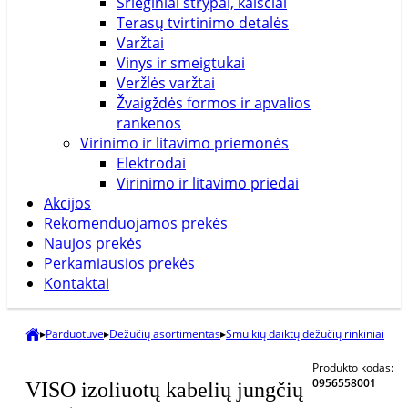
Srieginiai strypai, kaiščiai
Terasų tvirtinimo detalės
Varžtai
Vinys ir smeigtukai
Veržlės varžtai
Žvaigždės formos ir apvalios
rankenos
Virinimo ir litavimo priemonės
Elektrodai
Virinimo ir litavimo priedai
Akcijos
Rekomenduojamos prekės
Naujos prekės
Perkamiausios prekės
Kontaktai
▸
Parduotuvė
▸
Dėžučių asortimentas
▸
Smulkių daiktų dėžučių rinkiniai
Produkto kodas:
0956558001
VISO izoliuotų kabelių jungčių