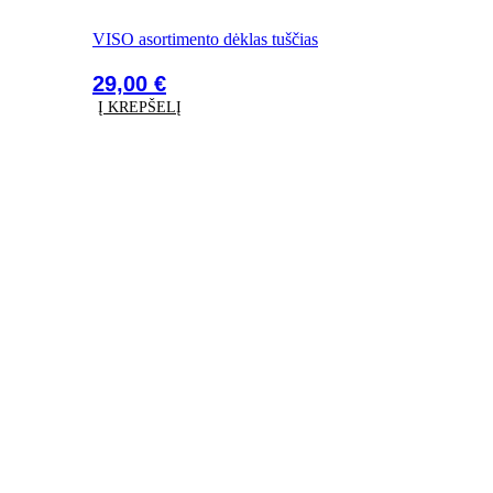
VISO asortimento dėklas tuščias
29,00
€
Į KREPŠELĮ