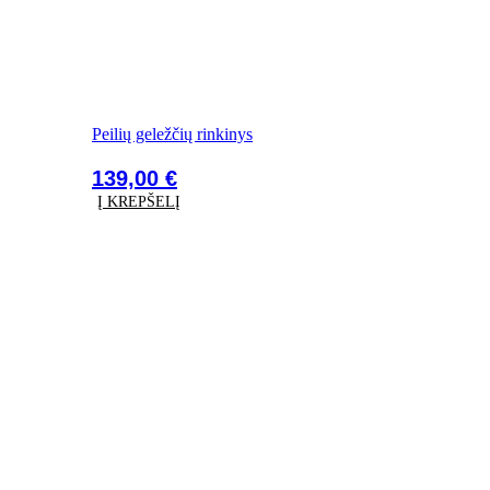
Peilių geležčių rinkinys
139,00
€
Į KREPŠELĮ