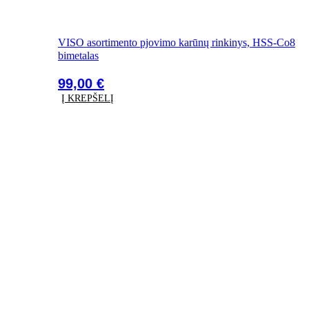
VISO asortimento pjovimo karūnų rinkinys, HSS-Co8
bimetalas
99,00
€
Į KREPŠELĮ