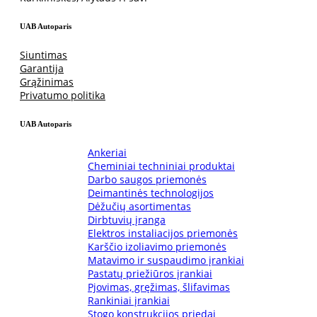
UAB Autoparis
Siuntimas
Garantija
Grąžinimas
Privatumo politika
UAB Autoparis
Ankeriai
Cheminiai techniniai produktai
Darbo saugos priemonės
Deimantinės technologijos
Dėžučių asortimentas
Dirbtuvių įranga
Elektros instaliacijos priemonės
Karščio izoliavimo priemonės
Matavimo ir suspaudimo įrankiai
Pastatų priežiūros įrankiai
Pjovimas, gręžimas, šlifavimas
Rankiniai įrankiai
Stogo konstrukcijos priedai