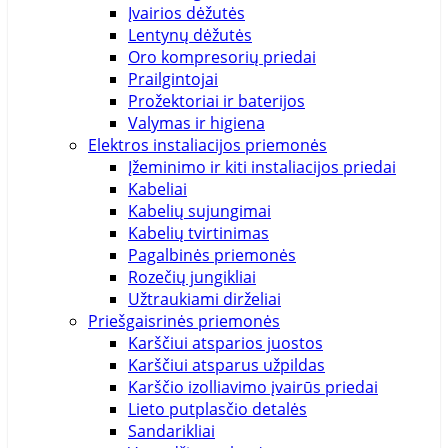
Įvairios dėžutės
Lentynų dėžutės
Oro kompresorių priedai
Prailgintojai
Prožektoriai ir baterijos
Valymas ir higiena
Elektros instaliacijos priemonės
Įžeminimo ir kiti instaliacijos priedai
Kabeliai
Kabelių sujungimai
Kabelių tvirtinimas
Pagalbinės priemonės
Rozečių jungikliai
Užtraukiami dirželiai
Priešgaisrinės priemonės
Karščiui atsparios juostos
Karščiui atsparus užpildas
Karščio izolliavimo įvairūs priedai
Lieto putplasčio detalės
Sandarikliai