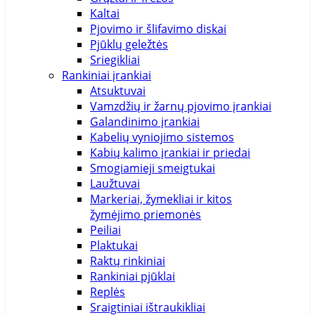
Kaltai
Pjovimo ir šlifavimo diskai
Pjūklų geležtės
Sriegikliai
Rankiniai įrankiai
Atsuktuvai
Vamzdžių ir žarnų pjovimo įrankiai
Galandinimo įrankiai
Kabelių vyniojimo sistemos
Kabių kalimo įrankiai ir priedai
Smogiamieji smeigtukai
Laužtuvai
Markeriai, žymekliai ir kitos
žymėjimo priemonės
Peiliai
Plaktukai
Raktų rinkiniai
Rankiniai pjūklai
Replės
Sraigtiniai ištraukikliai