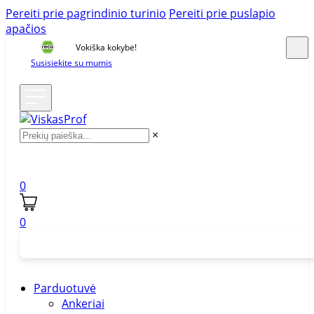
Pereiti prie pagrindinio turinio
Pereiti prie puslapio
apačios
Vokiška kokybė!
Susisiekite su mumis
×
0
0
Parduotuvė
Ankeriai