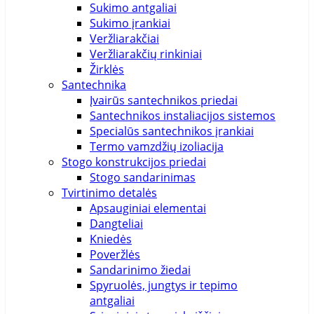
Sukimo antgaliai
Sukimo įrankiai
Veržliarakčiai
Veržliarakčių rinkiniai
Žirklės
Santechnika
Įvairūs santechnikos priedai
Santechnikos instaliacijos sistemos
Specialūs santechnikos įrankiai
Termo vamzdžių izoliacija
Stogo konstrukcijos priedai
Stogo sandarinimas
Tvirtinimo detalės
Apsauginiai elementai
Dangteliai
Kniedės
Poveržlės
Sandarinimo žiedai
Spyruolės, jungtys ir tepimo
antgaliai