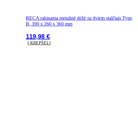
RECA rakinama metalinė dėžė su dviem stalčiais Type
B, 390 x 260 x 360 mm
119,98
€
Į KREPŠELĮ