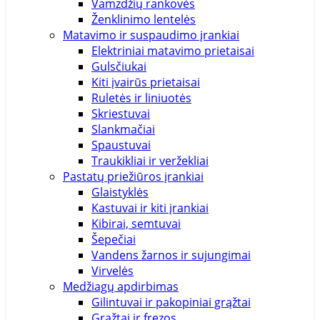
Vamzdžių rankovės
Ženklinimo lentelės
Matavimo ir suspaudimo įrankiai
Elektriniai matavimo prietaisai
Gulsčiukai
Kiti įvairūs prietaisai
Ruletės ir liniuotės
Skriestuvai
Slankmačiai
Spaustuvai
Traukikliai ir veržekliai
Pastatų priežiūros įrankiai
Glaistyklės
Kastuvai ir kiti įrankiai
Kibirai, semtuvai
Šepečiai
Vandens žarnos ir sujungimai
Virvelės
Medžiagų apdirbimas
Gilintuvai ir pakopiniai grąžtai
Grąžtai ir frezos