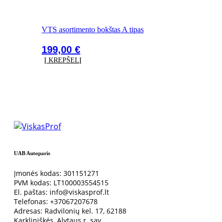
VTS asortimento bokštas A tipas
199,00
€
Į KREPŠELĮ
UAB Autoparis
Įmonės kodas: 301151271
PVM kodas: LT100003554515
El. paštas: info@viskasprof.lt
Telefonas: +37067207678
Adresas: Radvilonių kel. 17, 62188
Karkliniškės, Alytaus r. sav.