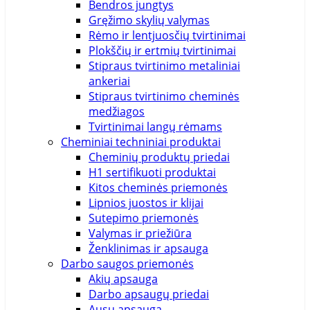
Bendros jungtys
Gręžimo skylių valymas
Rėmo ir lentjuosčių tvirtinimai
Plokščių ir ertmių tvirtinimai
Stipraus tvirtinimo metaliniai
ankeriai
Stipraus tvirtinimo cheminės
medžiagos
Tvirtinimai langų rėmams
Cheminiai techniniai produktai
Cheminių produktų priedai
H1 sertifikuoti produktai
Kitos cheminės priemonės
Lipnios juostos ir klijai
Sutepimo priemonės
Valymas ir priežiūra
Ženklinimas ir apsauga
Darbo saugos priemonės
Akių apsauga
Darbo apsaugų priedai
Ausų apsauga