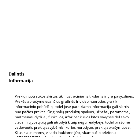
Dalintis
Informacija
Prekių nuotraukos skirtos tik iliustraciniams tikslams ir yra pavyzdinės.
Prekės aprašyme esančios grafinės ir video nuorodos yra tik
informacinio pobūdžio, todėl jose pateikiama informacija gali skirtis
nuo pačios prekės. Originalių produktų spalvos, užrašai, parametrai,
matmenys, dydžiai, funkcijos, ir/ar bet kurios kitos savybės dėl savo
vizualinių ypatybių gali atrodyti kitaip negu realybėje, todėl prašome
vadovautis prekių savybėmis, kurios nurodytos prekių aprašymuose.
Kilus klausimams, visada laukiame Jūsų skambučio telefonu