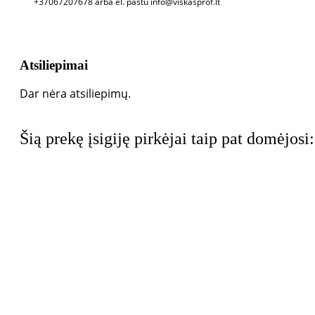
+37067207678 arba el. paštu info@viskasprof.lt
Atsiliepimai
Dar nėra atsiliepimų.
Šią prekę įsigiję pirkėjai taip pat domėjosi: