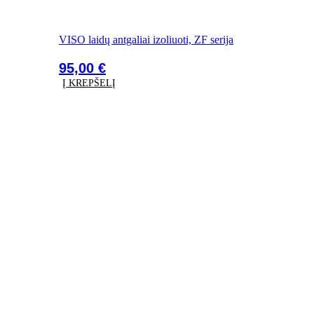
VISO laidų antgaliai izoliuoti, ZF serija
95,00
€
Į KREPŠELĮ