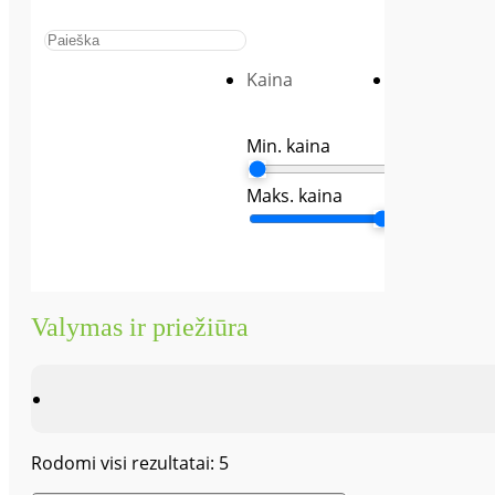
Ieškoti...
Kaina
Dydis
Min. kaina
09
1
10
Maks. kaina
10
dydis
11
11
dydis
Valymas ir priežiūra
14
17
2
3
30x17,
Rodomi visi rezultatai: 5
cm