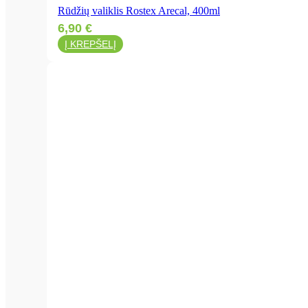
Rūdžių valiklis Rostex Arecal, 400ml
C44
C46
6,90
€
C48
Į KREPŠELĮ
C50
C52
C54
C56
C58
C60
C62
C64
C90
C94
C98
D2
D2
D2
D2
D2
D2