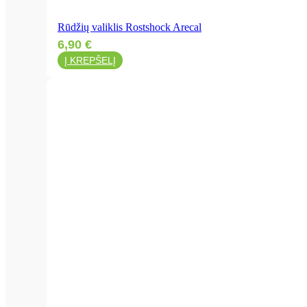
Rūdžių valiklis Rostshock Arecal
6,90
€
Į KREPŠELĮ