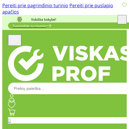
Pereiti prie pagrindinio turinio
Pereiti prie puslapio
apačios
Vokiška kokybė!
Susisiekite su mumis
0