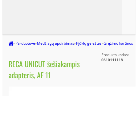
▸
Parduotuvė
▸
Medžiagų apdirbimas
▸
Pjūklų geležtės
▸
Gręžimo karūnos
Produkto kodas:
0610111118
RECA UNICUT šešiakampis
adapteris, AF 11