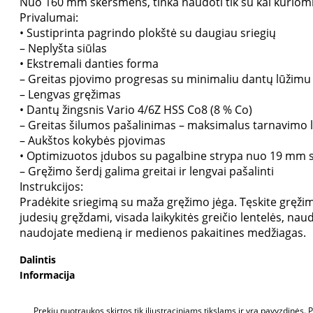
Nuo 160 mm skersmens, tinka naudoti tik su kai kurio
Privalumai:
• Sustiprinta pagrindo plokštė su daugiau sriegių
– Neplyšta siūlas
• Ekstremali danties forma
– Greitas pjovimo progresas su minimaliu dantų lūžimu
– Lengvas gręžimas
• Dantų žingsnis Vario 4/6Z HSS Co8 (8 % Co)
– Greitas šilumos pašalinimas – maksimalus tarnavimo l
– Aukštos kokybės pjovimas
• Optimizuotos įdubos su pagalbine strypa nuo 19 mm
– Gręžimo šerdį galima greitai ir lengvai pašalinti
Instrukcijos:
Pradėkite sriegimą su maža gręžimo jėga. Tęskite gręžim
judesių gręždami, visada laikykitės greičio lentelės, naud
naudojate medieną ir medienos pakaitines medžiagas.
Dalintis
Informacija
Prekių nuotraukos skirtos tik iliustraciniams tikslams ir yra pavyzdinės.