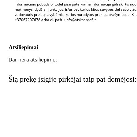
informacinio pobūdžio, todėl jose pateikiama informacija gali skirtis nuo
matmenys, dydžiai, funkcijos, ir/ar bet kurios kitos savybės dėl savo vizu
vadovautis prekių savybėmis, kurios nurodytos prekių aprašymuose. Kil
+37067207678 arba el. paštu info@viskasprof.lt
Atsiliepimai
Dar nėra atsiliepimų.
Šią prekę įsigiję pirkėjai taip pat domėjosi: