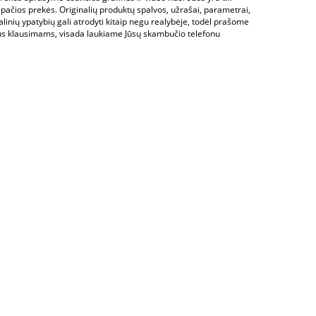
 pačios prekės. Originalių produktų spalvos, užrašai, parametrai,
alinių ypatybių gali atrodyti kitaip negu realybėje, todėl prašome
us klausimams, visada laukiame Jūsų skambučio telefonu