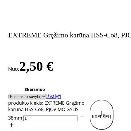
EXTREME Gręžimo karūna HSS-Co8, P
2,50
€
Nuo:
Skersmuo
Išvalyti
produkto kiekis: EXTREME Gręžimo
karūna HSS-Co8, PJOVIMO GYLIS
Į
38mm
KREPŠELĮ