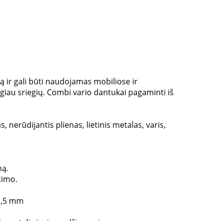
ą ir gali būti naudojamas mobiliose ir
giau sriegių. Combi vario dantukai pagaminti iš
 nerūdijantis plienas, lietinis metalas, varis,
ną.
timo.
 1,5 mm