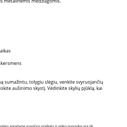
mis metalinėmis medžiagomis.
aikas
 skersmens
ą sumažintu, tolygiu slėgiu, venkite svyruojančių
okite aušinimo skystį. Vėdinkite skylių pjūklą, kai
 Prekės aprašyme esančios grafinės ir video nuorodos yra tik