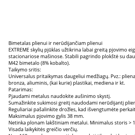
Bimetalas plienui ir nerūdijančiam plienui
EXTREME skylių pjūklas užtikrina labai greitą pjovimo eig
stacionariose mašinose. Stabili pagrindo plokštė su dau
M42 bimetalo (8% kobalto).
Taikymo sritis:
Universalus pritaikymas daugeliui medžiagų. Pvz.: plienas,
bronza, aliuminis, (kai kurie) plastikai, mediena ir kt.
Patarimas:
Pjaudami metalus naudokite aušinimo skystį.
Sumažinkite sukimosi greitį naudodami nerūdijantį plie
Reguliariai pašalinkite drožles, kad išvengtumėte perkai
Maksimalus pjovimo gylis 38 mm.
Netinka plonam lakštiniam metalui. Minimalus storis >
Visada laikykitės greičio verčių.