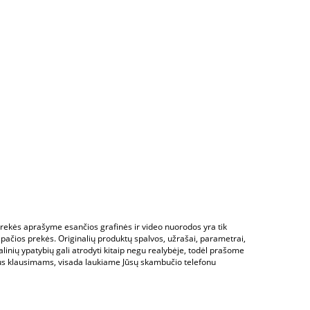
 Prekės aprašyme esančios grafinės ir video nuorodos yra tik
 pačios prekės. Originalių produktų spalvos, užrašai, parametrai,
alinių ypatybių gali atrodyti kitaip negu realybėje, todėl prašome
us klausimams, visada laukiame Jūsų skambučio telefonu