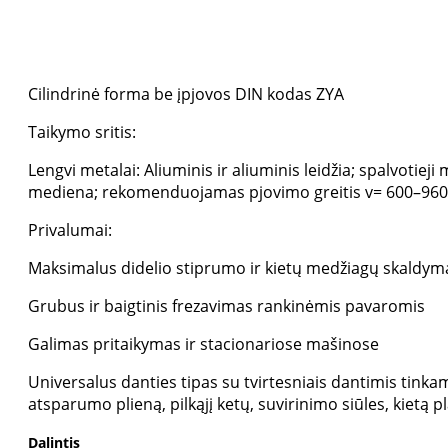
Cilindrinė forma be įpjovos DIN kodas ZYA
Taikymo sritis:
Lengvi metalai: Aliuminis ir aliuminis leidžia; spalvotieji 
mediena; rekomenduojamas pjovimo greitis v= 600–96
Privalumai:
Maksimalus didelio stiprumo ir kietų medžiagų skaldym
Grubus ir baigtinis frezavimas rankinėmis pavaromis
Galimas pritaikymas ir stacionariose mašinose
Universalus danties tipas su tvirtesniais dantimis tinka
atsparumo plieną, pilkąjį ketų, suvirinimo siūles, kietą pl
Dalintis