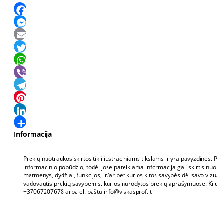
Facebook
Messenger
Email
Twitter
WhatsApp
Viber
Telegram
Pinterest
LinkedIn
Share
Informacija
Prekių nuotraukos skirtos tik iliustraciniams tikslams ir yra pavyzdinės.
informacinio pobūdžio, todėl jose pateikiama informacija gali skirtis nuo
matmenys, dydžiai, funkcijos, ir/ar bet kurios kitos savybės dėl savo vizu
vadovautis prekių savybėmis, kurios nurodytos prekių aprašymuose. Kil
+37067207678 arba el. paštu info@viskasprof.lt