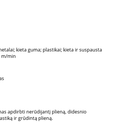
metalai; kieta guma; plastikai; kieta ir suspausta
0 m/min
as
mas apdirbti nerūdijantį plieną, didesnio
astiką ir grūdintą plieną.