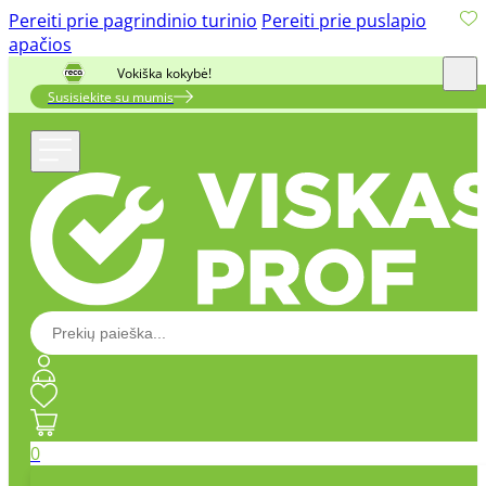
Pereiti prie pagrindinio turinio
Pereiti prie puslapio
apačios
Vokiška kokybė!
Susisiekite su mumis
0