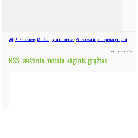
▸
Parduotuvė
▸
Medžiagų apdirbimas
▸
Gilintuvai ir pakopiniai grąžtai
Produkto kodas:
HSS lakštinio metalo kūginis grąžtas