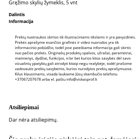
Gręžimo skylių žymeklis, 5 vnt
Dalintis
Informacija
Prekių nuotraukos skirtos tik iliustraciniams tikslams ir yra pavyzdinės.
Prekės aprašyme esančios grafinės ir video nuorodos yra tik
informacinio pobūdžio, todėl jose pateikiama informacija gali skirtis
nuo pačios prekės. Originalių produktų spalvos, užrašai, parametrai,
matmenys, dydžiai, funkcijos, ir/ar bet kurios kitos savybės dėl savo
vizualinių ypatybių gali atrodyti kitaip negu realybėje, todėl prašome
vadovautis prekių savybėmis, kurios nurodytos prekių aprašymuose.
Kilus klausimams, visada laukiame Jūsų skambučio telefonu
+37067207678 arba el. paštu info@viskasprof.lt
Atsiliepimai
Dar nėra atsiliepimų.