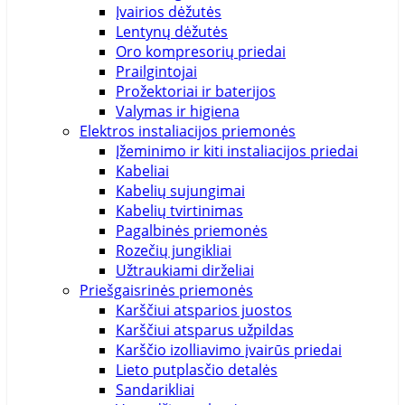
Įvairios dėžutės
Lentynų dėžutės
Oro kompresorių priedai
Prailgintojai
Prožektoriai ir baterijos
Valymas ir higiena
Elektros instaliacijos priemonės
Įžeminimo ir kiti instaliacijos priedai
Kabeliai
Kabelių sujungimai
Kabelių tvirtinimas
Pagalbinės priemonės
Rozečių jungikliai
Užtraukiami dirželiai
Priešgaisrinės priemonės
Karščiui atsparios juostos
Karščiui atsparus užpildas
Karščio izolliavimo įvairūs priedai
Lieto putplasčio detalės
Sandarikliai