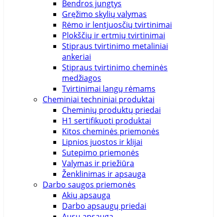
Bendros jungtys
Gręžimo skylių valymas
Rėmo ir lentjuosčių tvirtinimai
Plokščių ir ertmių tvirtinimai
Stipraus tvirtinimo metaliniai
ankeriai
Stipraus tvirtinimo cheminės
medžiagos
Tvirtinimai langų rėmams
Cheminiai techniniai produktai
Cheminių produktų priedai
H1 sertifikuoti produktai
Kitos cheminės priemonės
Lipnios juostos ir klijai
Sutepimo priemonės
Valymas ir priežiūra
Ženklinimas ir apsauga
Darbo saugos priemonės
Akių apsauga
Darbo apsaugų priedai
Ausų apsauga