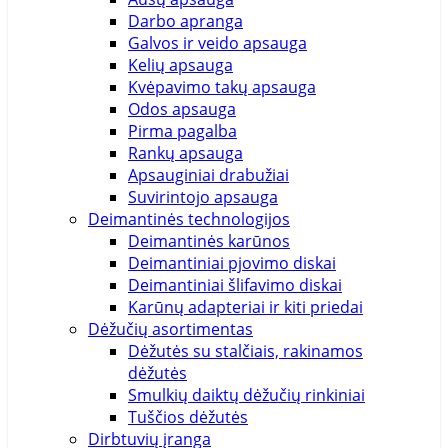
Darbo apranga
Galvos ir veido apsauga
Kelių apsauga
Kvėpavimo takų apsauga
Odos apsauga
Pirma pagalba
Rankų apsauga
Apsauginiai drabužiai
Suvirintojo apsauga
Deimantinės technologijos
Deimantinės karūnos
Deimantiniai pjovimo diskai
Deimantiniai šlifavimo diskai
Karūnų adapteriai ir kiti priedai
Dėžučių asortimentas
Dėžutės su stalčiais, rakinamos
dėžutės
Smulkių daiktų dėžučių rinkiniai
Tuščios dėžutės
Dirbtuvių įranga