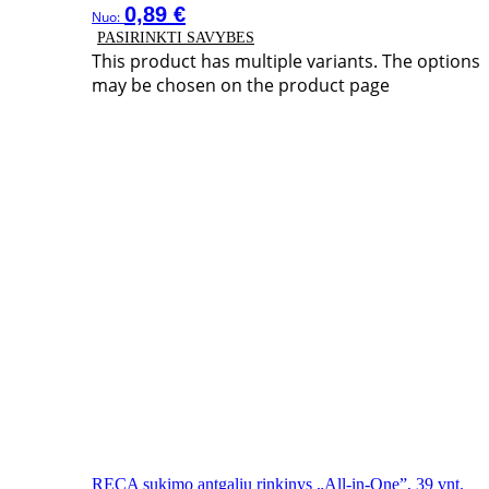
0,89
€
Nuo:
PASIRINKTI SAVYBES
This product has multiple variants. The options
may be chosen on the product page
RECA sukimo antgalių rinkinys „All-in-One”, 39 vnt.