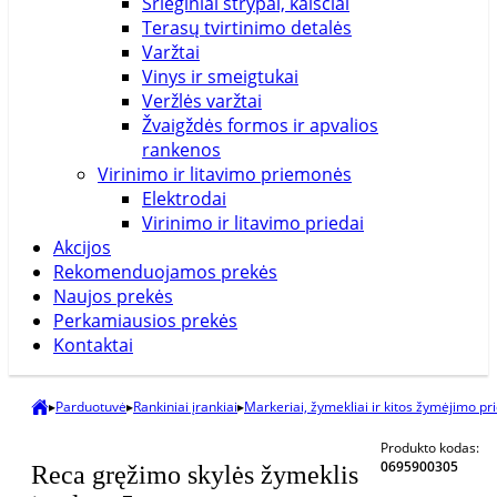
Srieginiai strypai, kaiščiai
Terasų tvirtinimo detalės
Varžtai
Vinys ir smeigtukai
Veržlės varžtai
Žvaigždės formos ir apvalios
rankenos
Virinimo ir litavimo priemonės
Elektrodai
Virinimo ir litavimo priedai
Akcijos
Rekomenduojamos prekės
Naujos prekės
Perkamiausios prekės
Kontaktai
▸
Parduotuvė
▸
Rankiniai įrankiai
▸
Markeriai, žymekliai ir kitos žymėjimo p
Produkto kodas:
0695900305
Reca gręžimo skylės žymeklis