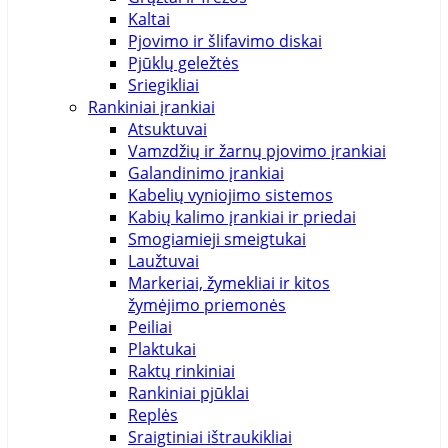
Kaltai
Pjovimo ir šlifavimo diskai
Pjūklų geležtės
Sriegikliai
Rankiniai įrankiai
Atsuktuvai
Vamzdžių ir žarnų pjovimo įrankiai
Galandinimo įrankiai
Kabelių vyniojimo sistemos
Kabių kalimo įrankiai ir priedai
Smogiamieji smeigtukai
Laužtuvai
Markeriai, žymekliai ir kitos
žymėjimo priemonės
Peiliai
Plaktukai
Raktų rinkiniai
Rankiniai pjūklai
Replės
Sraigtiniai ištraukikliai