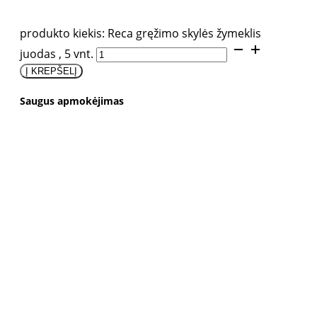
produkto kiekis: Reca gręžimo skylės žymeklis
juodas , 5 vnt.
Į KREPŠELĮ
Saugus apmokėjimas