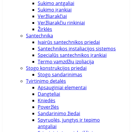
Sukimo antgaliai
Sukimo įrankiai
Veržliarakčiai
Veržliarakčių rinkiniai
Žirklės
Santechnika
Įvairūs santechnikos priedai
Santechnikos instaliacijos sistemos
Specialūs santechnikos įrankiai
Termo vamzdžių izoliacija
Stogo konstrukcijos priedai
Stogo sandarinimas
Tvirtinimo detalės
Apsauginiai elementai
Dangteliai
Kniedės
Poveržlės
Sandarinimo žiedai
Spyruolės, jungtys ir tepimo
antgaliai