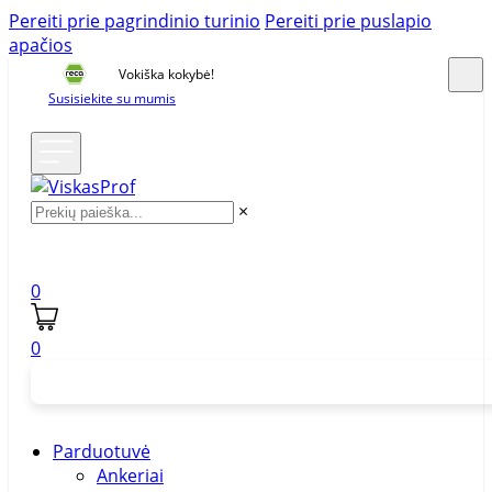
Pereiti prie pagrindinio turinio
Pereiti prie puslapio
apačios
Vokiška kokybė!
Susisiekite su mumis
×
0
0
Parduotuvė
Ankeriai