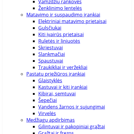
Vamzdžių rankovės
Ženklinimo lentelės
Matavimo ir suspaudimo įrankiai
Elektriniai matavimo prietaisai
Gulsčiukai
Kiti įvairūs prietaisai
Ruletės ir liniuotės
Skriestuvai
Slankmačiai
Spaustuvai
Traukikliai ir veržekliai
Pastatų priežiūros įrankiai
Glaistyklės
Kastuvai ir kiti įrankiai
Kibirai, semtuvai
Šepečiai
Vandens žarnos ir sujungimai
Virvelės
Medžiagų apdirbimas
Gilintuvai ir pakopiniai grąžtai
Grąžtai ir frezos