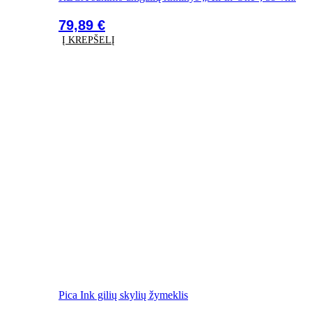
79,89
€
Į KREPŠELĮ
Pica Ink gilių skylių žymeklis