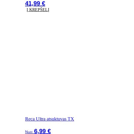
41,99
€
Į KREPŠELĮ
Reca Ultra atsuktuvas TX
6,99
€
Nuo: