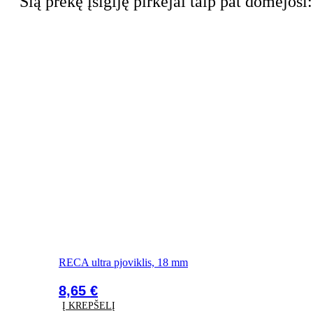
Šią prekę įsigiję pirkėjai taip pat domėjosi:
RECA ultra pjoviklis, 18 mm
8,65
€
Į KREPŠELĮ