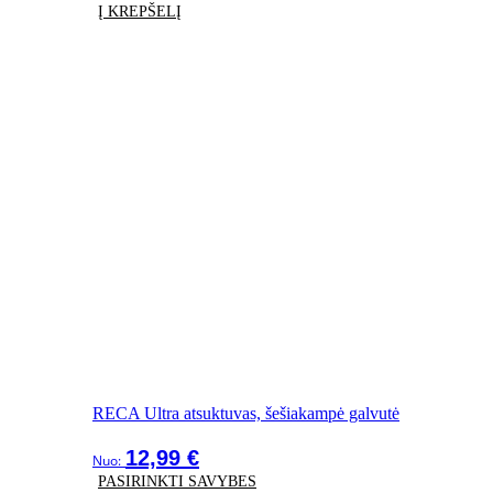
Į KREPŠELĮ
RECA Ultra atsuktuvas, šešiakampė galvutė
12,99
€
Nuo:
PASIRINKTI SAVYBES