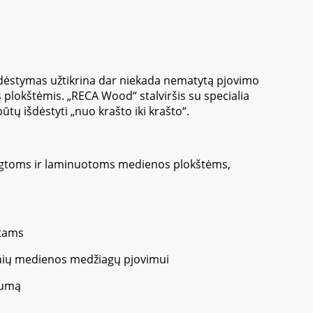
šdėstymas užtikrina dar niekada nematytą pjovimo
plokštėmis. „RECA Wood“ stalviršis su specialia
ūtų išdėstyti „nuo krašto iki krašto“.
engtoms ir laminuotoms medienos plokštėms,
atams
vinių medienos medžiagų pjovimui
šumą