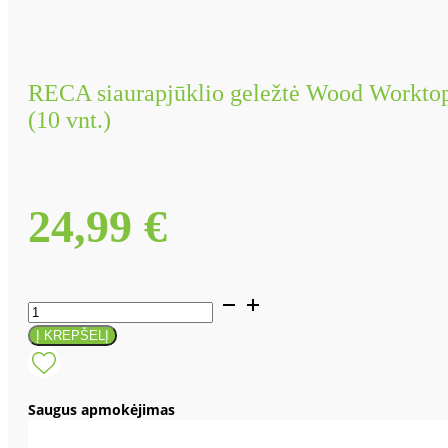
RECA siaurapjūklio geležtė Wood Workto
(10 vnt.)
24,99
€
produkto
kiekis:
Į KREPŠELĮ
RECA
siaurapjūklio
geležtė
Saugus apmokėjimas
Wood
Worktop,