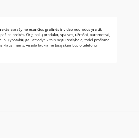
 Prekės aprašyme esančios grafinės ir video nuorodos yra tik
 pačios prekės. Originalių produktų spalvos, užrašai, parametrai,
alinių ypatybių gali atrodyti kitaip negu realybėje, todėl prašome
us klausimams, visada laukiame Jūsų skambučio telefonu