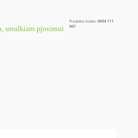
Produkto kodas:
0604 111
001
p, smulkiam pjovimui