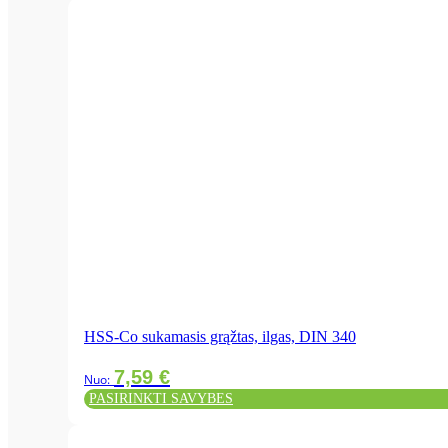
This
product
has
multiple
variants.
The
options
may
be
chosen
on
the
product
page
HSS-Co sukamasis grąžtas, ilgas, DIN 340
7,59
€
Nuo:
PASIRINKTI SAVYBES