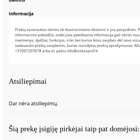
Informacija
Prekių nuotraukos skirtos tik iliustraciniams tikslams ir yra pavyzdinės.
informacinio pobūdžio, todėl jose pateikiama informacija gali skirtis nuo
matmenys, dydžiai, funkcijos, ir/ar bet kurios kitos savybės dėl savo vizu
vadovautis prekių savybėmis, kurios nurodytos prekių aprašymuose. Kil
+37067207678 arba el. paštu info@viskasprof.lt
Atsiliepimai
Dar nėra atsiliepimų.
Šią prekę įsigiję pirkėjai taip pat domėjosi: