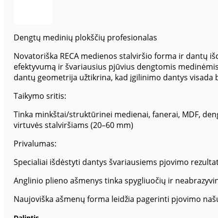
Dengtų medinių plokščių profesionalas
Novatoriška RECA medienos stalviršio forma ir dantų i
efektyvumą ir švariausius pjūvius dengtomis medinėmis 
dantų geometrija užtikrina, kad įgilinimo dantys visada b
Taikymo sritis:
Tinka minkštai/struktūrinei medienai, fanerai, MDF, d
virtuvės stalviršiams (20–60 mm)
Privalumas:
Specialiai išdėstyti dantys švariausiems pjovimo rezult
Anglinio plieno ašmenys tinka spygliuočių ir neabrazy
Naujoviška ašmenų forma leidžia pagerinti pjovimo na
Dalintis