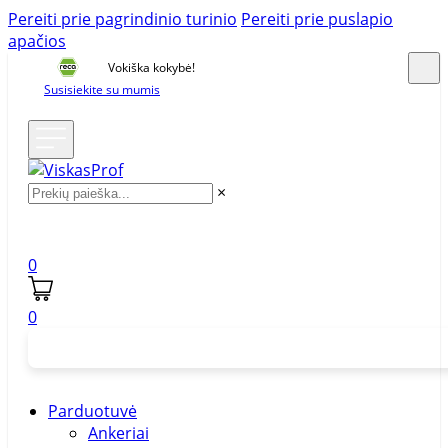
Pereiti prie pagrindinio turinio
Pereiti prie puslapio
apačios
Vokiška kokybė!
Susisiekite su mumis
×
0
0
Parduotuvė
Ankeriai