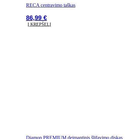
RECA centravimo taškas
86,99
€
Į KREPŠELĮ
Diamop PREMIUM deimantinis šlifavimo diskas