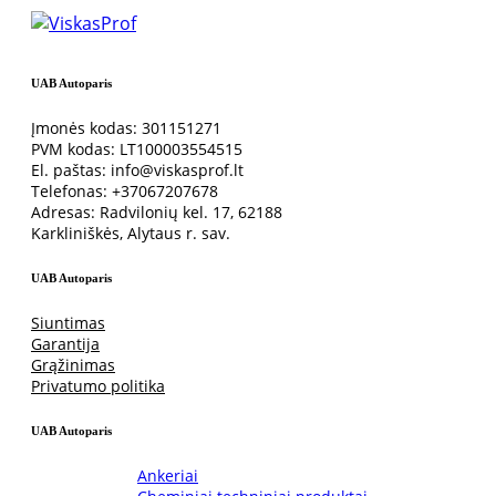
UAB Autoparis
Įmonės kodas: 301151271
PVM kodas: LT100003554515
El. paštas: info@viskasprof.lt
Telefonas: +37067207678
Adresas: Radvilonių kel. 17, 62188
Karkliniškės, Alytaus r. sav.
UAB Autoparis
Siuntimas
Garantija
Grąžinimas
Privatumo politika
UAB Autoparis
Ankeriai