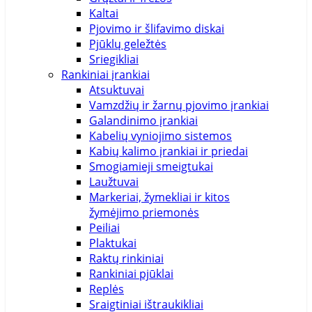
Kaltai
Pjovimo ir šlifavimo diskai
Pjūklų geležtės
Sriegikliai
Rankiniai įrankiai
Atsuktuvai
Vamzdžių ir žarnų pjovimo įrankiai
Galandinimo įrankiai
Kabelių vyniojimo sistemos
Kabių kalimo įrankiai ir priedai
Smogiamieji smeigtukai
Laužtuvai
Markeriai, žymekliai ir kitos
žymėjimo priemonės
Peiliai
Plaktukai
Raktų rinkiniai
Rankiniai pjūklai
Replės
Sraigtiniai ištraukikliai