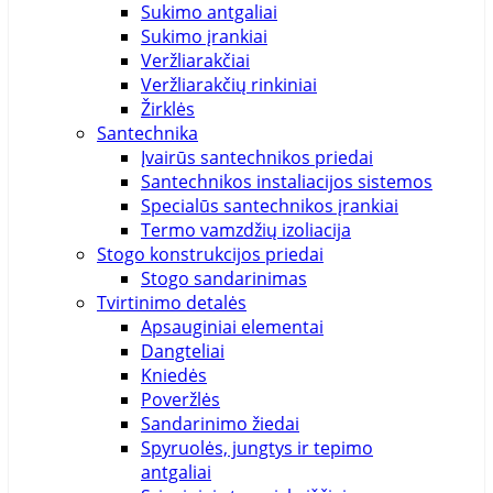
Sukimo antgaliai
Sukimo įrankiai
Veržliarakčiai
Veržliarakčių rinkiniai
Žirklės
Santechnika
Įvairūs santechnikos priedai
Santechnikos instaliacijos sistemos
Specialūs santechnikos įrankiai
Termo vamzdžių izoliacija
Stogo konstrukcijos priedai
Stogo sandarinimas
Tvirtinimo detalės
Apsauginiai elementai
Dangteliai
Kniedės
Poveržlės
Sandarinimo žiedai
Spyruolės, jungtys ir tepimo
antgaliai