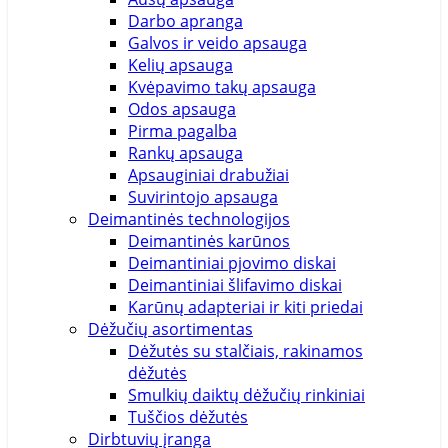
Darbo apranga
Galvos ir veido apsauga
Kelių apsauga
Kvėpavimo takų apsauga
Odos apsauga
Pirma pagalba
Rankų apsauga
Apsauginiai drabužiai
Suvirintojo apsauga
Deimantinės technologijos
Deimantinės karūnos
Deimantiniai pjovimo diskai
Deimantiniai šlifavimo diskai
Karūnų adapteriai ir kiti priedai
Dėžučių asortimentas
Dėžutės su stalčiais, rakinamos
dėžutės
Smulkių daiktų dėžučių rinkiniai
Tuščios dėžutės
Dirbtuvių įranga