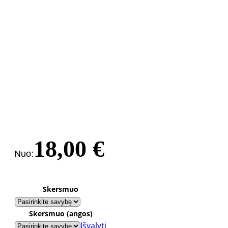
18,00
€
Nuo:
Skersmuo
Skersmuo (angos)
Išvalyti