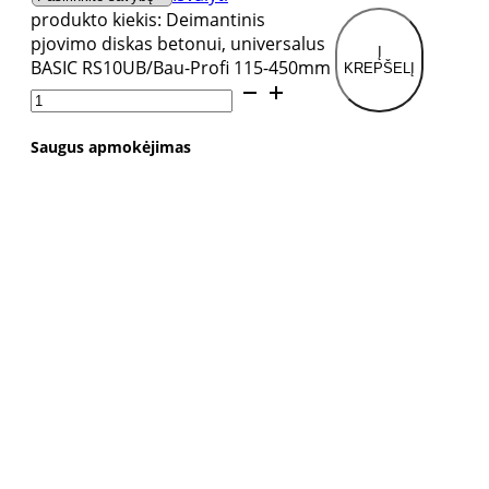
produkto kiekis: Deimantinis
pjovimo diskas betonui, universalus
Į
BASIC RS10UB/Bau-Profi 115-450mm
KREPŠELĮ
Saugus apmokėjimas