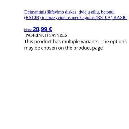
Deimantinis šlifavimo diskas, dviejų eilių, betonui
(RS10B) ir abrazyvinėms medžiagoms (RS10A) BASIC
28,99
€
Nuo:
PASIRINKTI SAVYBES
This product has multiple variants. The options
may be chosen on the product page