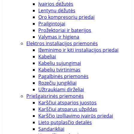
Įvairios dėžutės
Lentynų dėžutės
Oro kompresorių priedai
Prailgintojai
Prožektoriai ir baterijos
Valymas ir higiena
Elektros instaliacijos priemonės
Įžeminimo ir kiti instaliacijos priedai
Kabeliai
Kabelių sujungimai
Kabelių tvirtinimas
Pagalbinės priemonės
Rozečių jungikliai
Užtraukiami dirželiai
Priešgaisrinės priemonės
Karščiui atsparios juostos
Karščiui atsparus užpildas
Karščio izolliavimo įvairūs priedai
Lieto putplasčio detalės
Sandarikliai