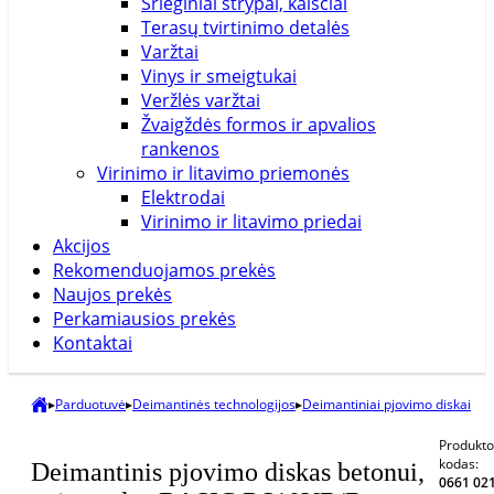
Srieginiai strypai, kaiščiai
Terasų tvirtinimo detalės
Varžtai
Vinys ir smeigtukai
Veržlės varžtai
Žvaigždės formos ir apvalios
rankenos
Virinimo ir litavimo priemonės
Elektrodai
Virinimo ir litavimo priedai
Akcijos
Rekomenduojamos prekės
Naujos prekės
Perkamiausios prekės
Kontaktai
▸
Parduotuvė
▸
Deimantinės technologijos
▸
Deimantiniai pjovimo diskai
Produkt
kodas:
Deimantinis pjovimo diskas betonui,
0661 02