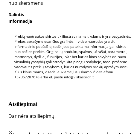
nuo skersmens
Dalintis
Informacija
Prekių nuotraukos skirtos tik iliustraciniams tikslams ir yra pavyzdinės.
Prekės aprašyme esančios grafinės ir video nuorodos yra tik
informacinio pobūdžio, todėl jose pateikiama informacija gali skirtis
nuo pačios prekės. Originalių produktų spalvos, užrašai, parametrai,
matmenys, dydžiai, funkcijos, ir/ar bet kurios kitos savybės dėl savo
vizualinių ypatybių gali atrodyti kitaip negu realybėje, todėl prašome
vadovautis prekių savybėmis, kurios nurodytos prekių aprašymuose.
Kilus klausimams, visada laukiame Jūsų skambučio telefonu
+37067207678 arba el. paštu info@viskasprof.lt
Atsiliepimai
Dar nėra atsiliepimų.