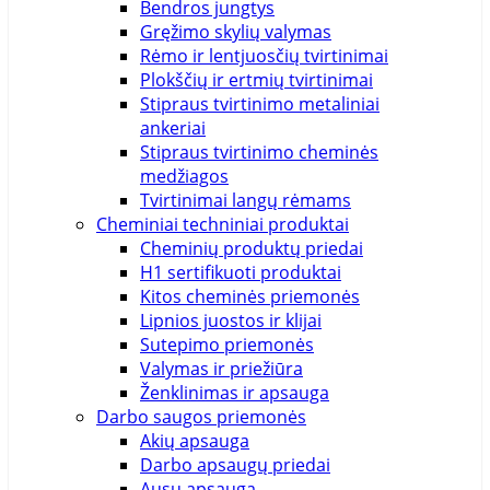
Bendros jungtys
Gręžimo skylių valymas
Rėmo ir lentjuosčių tvirtinimai
Plokščių ir ertmių tvirtinimai
Stipraus tvirtinimo metaliniai
ankeriai
Stipraus tvirtinimo cheminės
medžiagos
Tvirtinimai langų rėmams
Cheminiai techniniai produktai
Cheminių produktų priedai
H1 sertifikuoti produktai
Kitos cheminės priemonės
Lipnios juostos ir klijai
Sutepimo priemonės
Valymas ir priežiūra
Ženklinimas ir apsauga
Darbo saugos priemonės
Akių apsauga
Darbo apsaugų priedai
Ausų apsauga