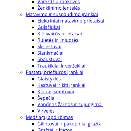
Vamzdžių rankovės
Ženklinimo lentelės
Matavimo ir suspaudimo įrankiai
Elektriniai matavimo prietaisai
Gulsčiukai
Kiti įvairūs prietaisai
Ruletės ir liniuotės
Skriestuvai
Slankmačiai
Spaustuvai
Traukikliai ir veržekliai
Pastatų priežiūros įrankiai
Glaistyklės
Kastuvai ir kiti įrankiai
Kibirai, semtuvai
Šepečiai
Vandens žarnos ir sujungimai
Virvelės
Medžiagų apdirbimas
Gilintuvai ir pakopiniai grąžtai
Grąžtai ir frezos