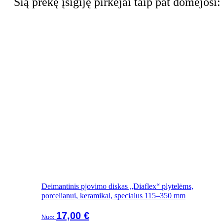
Šią prekę įsigiję pirkėjai taip pat domėjosi:
Deimantinis pjovimo diskas „Diaflex“ plytelėms,
porcelianui, keramikai, specialus 115–350 mm
17,00
€
Nuo: