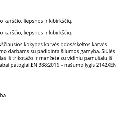
karščio, liepsnos ir kibirkščių.
karščio, liepsnos ir kibirkščių.
kščiausios kokybės karvės odos/skeltos karvės
nimo darbams su padidinta šilumos gamyba. Siūlės
as iš trikotažo ir manžetė su vidiniu pamušalu iš
 labai patogiai.EN 388:2016 – našumo lygis 2142XEN
yba