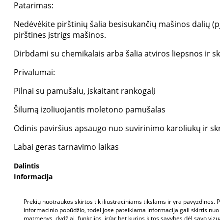
Patarimas:
Nedėvėkite pirštinių šalia besisukančių mašinos dalių (pj
pirštines įstrigs mašinos.
Dirbdami su chemikalais arba šalia atviros liepsnos ir sk
Privalumai:
Pilnai su pamušalu, įskaitant rankogalį
Šilumą izoliuojantis moletono pamušalas
Odinis paviršius apsaugo nuo suvirinimo karoliukų ir skr
Labai geras tarnavimo laikas
Dalintis
Informacija
Prekių nuotraukos skirtos tik iliustraciniams tikslams ir yra pavyzdinės.
informacinio pobūdžio, todėl jose pateikiama informacija gali skirtis nuo
matmenys, dydžiai, funkcijos, ir/ar bet kurios kitos savybės dėl savo vizu