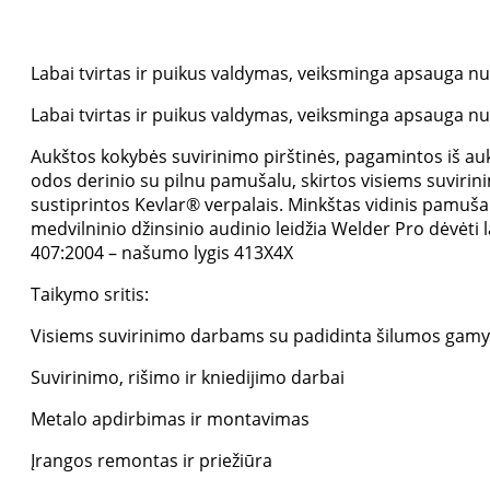
Labai tvirtas ir puikus valdymas, veiksminga apsauga nuo 
Labai tvirtas ir puikus valdymas, veiksminga apsauga nuo 
Aukštos kokybės suvirinimo pirštinės, pagamintos iš au
odos derinio su pilnu pamušalu, skirtos visiems suviri
sustiprintos Kevlar® verpalais. Minkštas vidinis pamušal
medvilninio džinsinio audinio leidžia Welder Pro dėvėti
407:2004 – našumo lygis 413X4X
Taikymo sritis:
Visiems suvirinimo darbams su padidinta šilumos gam
Suvirinimo, rišimo ir kniedijimo darbai
Metalo apdirbimas ir montavimas
Įrangos remontas ir priežiūra