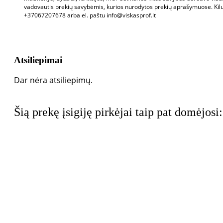
vadovautis prekių savybėmis, kurios nurodytos prekių aprašymuose. Kil
+37067207678 arba el. paštu info@viskasprof.lt
Atsiliepimai
Dar nėra atsiliepimų.
Šią prekę įsigiję pirkėjai taip pat domėjosi: