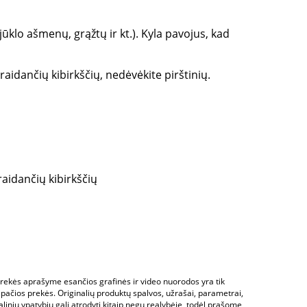
ūklo ašmenų, grąžtų ir kt.). Kyla pavojus, kad
raidančių kibirkščių, nedėvėkite pirštinių.
aidančių kibirkščių
 Prekės aprašyme esančios grafinės ir video nuorodos yra tik
 pačios prekės. Originalių produktų spalvos, užrašai, parametrai,
alinių ypatybių gali atrodyti kitaip negu realybėje, todėl prašome