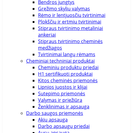
Bendros jungtys
Gręžimo skylių valymas
Rėmo ir lentjuosčių tvirtinimai
Plokščių ir ertmių tvirtinimai
Stipraus tvirtinimo metaliniai
ankeriai
Stipraus tvirtinimo cheminės
medžiagos
Tvirtinimai langų rėmams
Cheminiai techniniai produktai
Cheminių produktų priedai
H1 sertifikuoti produktai
Kitos cheminės priemonės
Lipnios juostos ir klijai
Sutepimo priemonės
Valymas ir priežiūra
Ženklinimas ir apsauga
Darbo saugos priemonės
Akių apsauga
Darbo apsaugų priedai
Ausų apsauga