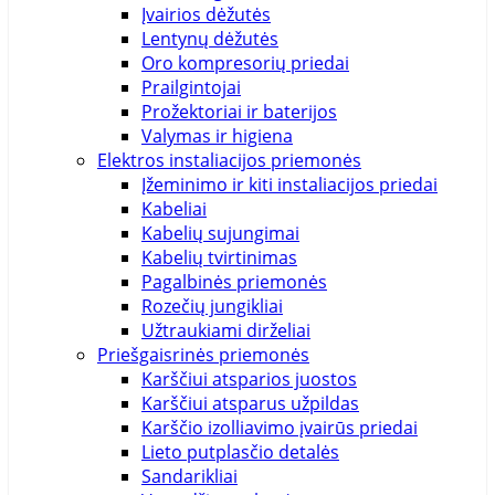
Įvairios dėžutės
Lentynų dėžutės
Oro kompresorių priedai
Prailgintojai
Prožektoriai ir baterijos
Valymas ir higiena
Elektros instaliacijos priemonės
Įžeminimo ir kiti instaliacijos priedai
Kabeliai
Kabelių sujungimai
Kabelių tvirtinimas
Pagalbinės priemonės
Rozečių jungikliai
Užtraukiami dirželiai
Priešgaisrinės priemonės
Karščiui atsparios juostos
Karščiui atsparus užpildas
Karščio izolliavimo įvairūs priedai
Lieto putplasčio detalės
Sandarikliai