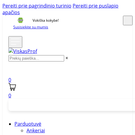
Pereiti prie pagrindinio turinio
Pereiti prie puslapio
apačios
Vokiška kokybė!
Susisiekite su mumis
×
0
0
Parduotuvė
Ankeriai