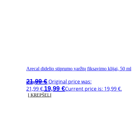
Arecal didelio stiprumo varžtų fiksavimo klijai, 50 ml
21,99
€
Original price was:
19,99
€
21,99 €.
Current price is: 19,99 €.
Į KREPŠELĮ