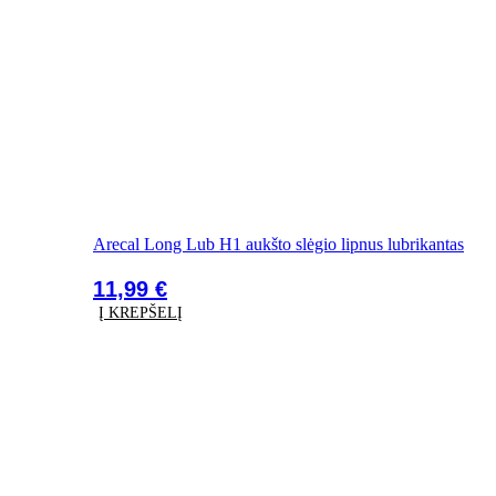
Arecal Long Lub H1 aukšto slėgio lipnus lubrikantas
11,99
€
Į KREPŠELĮ