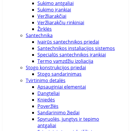
Sukimo antgaliai
Sukimo įrankiai
Veržliarakčiai
Veržliarakčių rinkiniai
Žirklės
Santechnika
Įvairūs santechnikos priedai
Santechnikos instaliacijos sistemos
Specialūs santechnikos įrankiai
Termo vamzdžių izoliacija
Stogo konstrukcijos priedai
Stogo sandarinimas
Tvirtinimo detalės
Apsauginiai elementai
Dangteliai
Kniedės
Poveržlės
Sandarinimo žiedai
Spyruolės, jungtys ir tepimo
antgaliai