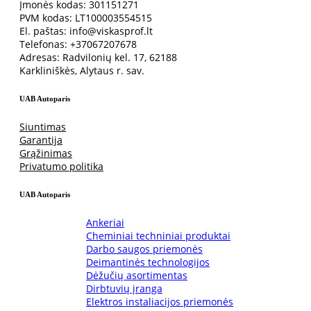
Įmonės kodas: 301151271
PVM kodas: LT100003554515
El. paštas: info@viskasprof.lt
Telefonas: +37067207678
Adresas: Radvilonių kel. 17, 62188
Karkliniškės, Alytaus r. sav.
UAB Autoparis
Siuntimas
Garantija
Grąžinimas
Privatumo politika
UAB Autoparis
Ankeriai
Cheminiai techniniai produktai
Darbo saugos priemonės
Deimantinės technologijos
Dėžučių asortimentas
Dirbtuvių įranga
Elektros instaliacijos priemonės