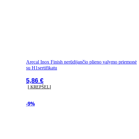
Arecal Inox Finish nerūdijančio plieno valymo priemonė
su H1sertifikatu
5,86
€
Į KREPŠELĮ
-9%