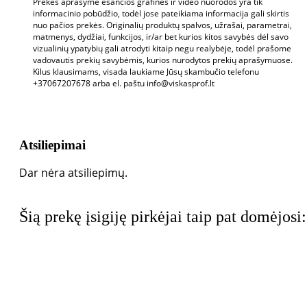
Prekės aprašyme esančios grafinės ir video nuorodos yra tik
informacinio pobūdžio, todėl jose pateikiama informacija gali skirtis
nuo pačios prekės. Originalių produktų spalvos, užrašai, parametrai,
matmenys, dydžiai, funkcijos, ir/ar bet kurios kitos savybės dėl savo
vizualinių ypatybių gali atrodyti kitaip negu realybėje, todėl prašome
vadovautis prekių savybėmis, kurios nurodytos prekių aprašymuose.
Kilus klausimams, visada laukiame Jūsų skambučio telefonu
+37067207678 arba el. paštu info@viskasprof.lt
Atsiliepimai
Dar nėra atsiliepimų.
Šią prekę įsigiję pirkėjai taip pat domėjosi: