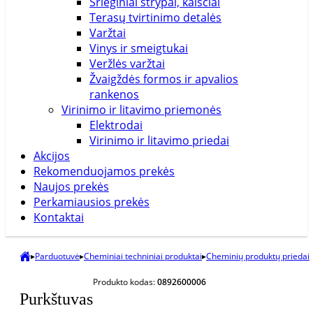
Srieginiai strypai, kaiščiai
Terasų tvirtinimo detalės
Varžtai
Vinys ir smeigtukai
Veržlės varžtai
Žvaigždės formos ir apvalios
rankenos
Virinimo ir litavimo priemonės
Elektrodai
Virinimo ir litavimo priedai
Akcijos
Rekomenduojamos prekės
Naujos prekės
Perkamiausios prekės
Kontaktai
▸
Parduotuvė
▸
Cheminiai techniniai produktai
▸
Cheminių produktų priedai
Produkto kodas:
0892600006
Purkštuvas