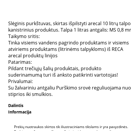
Slėginis purkštuvas, skirtas išpilstyti arecal 10 litrų talp
kanistrinius produktus. Talpa 1 litras antgalis: MS 0,8 
Taikymo sritis:
Tinka visiems vandens pagrindo produktams ir visiems
atviriems produktams (litrinėms talpykloms) iš RECA
arecal produktų linijos
Patarimas:
Pildant trečiųjų šalių produktais, produkto
suderinamumą turi iš anksto patikrinti vartotojas!
Privalumai:
Su žalvariniu antgaliu Purškimo srovė reguliuojama nuo
stiprios iki smulkios.
Dalintis
Informacija
Prekių nuotraukos skirtos tik iliustraciniams tikslams ir yra pavyzdinės.