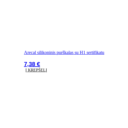
Arecal silikoninis purškalas su H1 sertifikatu
7,38
€
Į KREPŠELĮ