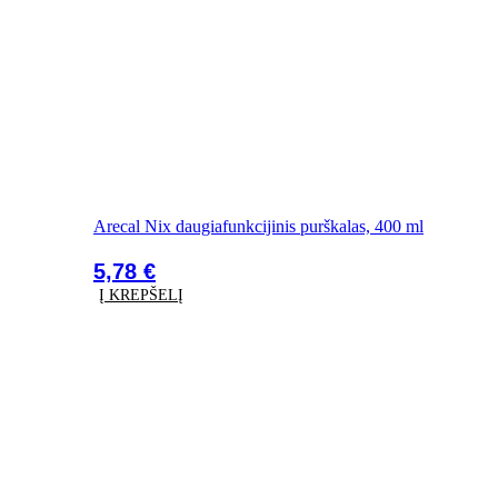
Arecal Nix daugiafunkcijinis purškalas, 400 ml
5,78
€
Į KREPŠELĮ