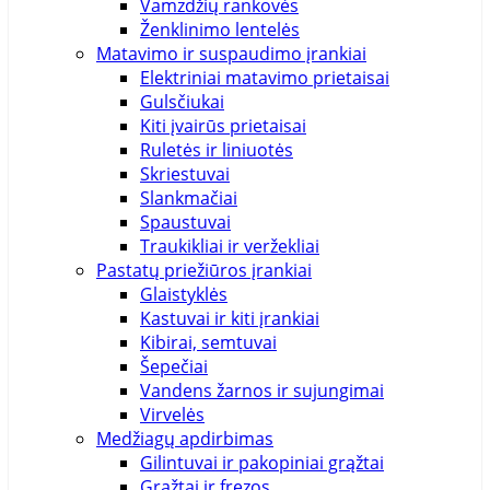
Vamzdžių rankovės
Ženklinimo lentelės
Matavimo ir suspaudimo įrankiai
Elektriniai matavimo prietaisai
Gulsčiukai
Kiti įvairūs prietaisai
Ruletės ir liniuotės
Skriestuvai
Slankmačiai
Spaustuvai
Traukikliai ir veržekliai
Pastatų priežiūros įrankiai
Glaistyklės
Kastuvai ir kiti įrankiai
Kibirai, semtuvai
Šepečiai
Vandens žarnos ir sujungimai
Virvelės
Medžiagų apdirbimas
Gilintuvai ir pakopiniai grąžtai
Grąžtai ir frezos