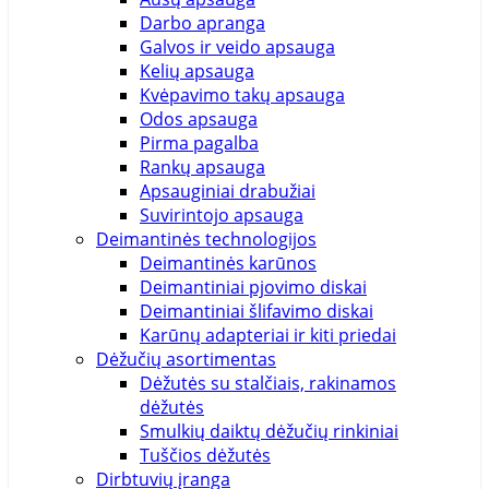
Darbo apranga
Galvos ir veido apsauga
Kelių apsauga
Kvėpavimo takų apsauga
Odos apsauga
Pirma pagalba
Rankų apsauga
Apsauginiai drabužiai
Suvirintojo apsauga
Deimantinės technologijos
Deimantinės karūnos
Deimantiniai pjovimo diskai
Deimantiniai šlifavimo diskai
Karūnų adapteriai ir kiti priedai
Dėžučių asortimentas
Dėžutės su stalčiais, rakinamos
dėžutės
Smulkių daiktų dėžučių rinkiniai
Tuščios dėžutės
Dirbtuvių įranga