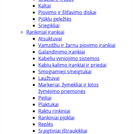
Kaltai
Pjovimo ir šlifavimo diskai
Pjūklų geležtės
Sriegikliai
Rankiniai įrankiai
Atsuktuvai
Vamzdžių ir žarnų pjovimo įrankiai
Galandinimo įrankiai
Kabelių vyniojimo sistemos
Kabių kalimo įrankiai ir priedai
Smogiamieji smeigtukai
Laužtuvai
Markeriai, žymekliai ir kitos
žymėjimo priemonės
Peiliai
Plaktukai
Raktų rinkiniai
Rankiniai pjūklai
Replės
Sraigtiniai ištraukikliai