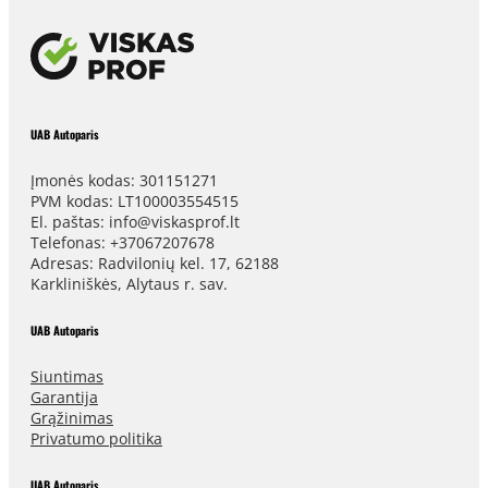
UAB Autoparis
Įmonės kodas: 301151271
PVM kodas: LT100003554515
El. paštas: info@viskasprof.lt
Telefonas: +37067207678
Adresas: Radvilonių kel. 17, 62188
Karkliniškės, Alytaus r. sav.
UAB Autoparis
Siuntimas
Garantija
Grąžinimas
Privatumo politika
UAB Autoparis