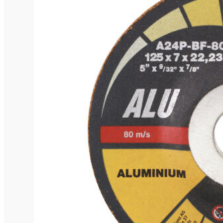
56mm
570mm
57mm
58mm
5m
600mm
60cm
60mm
610mm
615mm
61mm