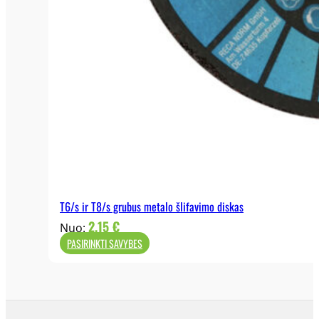
93mm
95mm
97mm
T6/s ir T8/s grubus metalo šlifavimo diskas
2,15
€
Nuo:
PASIRINKTI SAVYBES