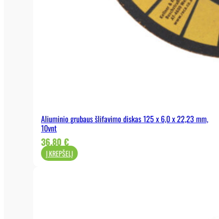
630mm
63mm
65mm
67mm
690mm
6mm
Aliuminio grubaus šlifavimo diskas 125 x 6,0 x 22,23 mm,
70mm
10vnt
71mm
36,80
€
Į KREPŠELĮ
72mm
75mm
76mm