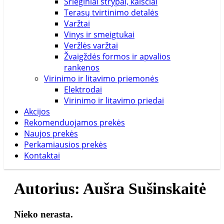
Srieginiai strypai, kaiščiai
Terasų tvirtinimo detalės
Varžtai
Vinys ir smeigtukai
Veržlės varžtai
Žvaigždės formos ir apvalios
rankenos
Virinimo ir litavimo priemonės
Elektrodai
Virinimo ir litavimo priedai
Akcijos
Rekomenduojamos prekės
Naujos prekės
Perkamiausios prekės
Kontaktai
Autorius:
Aušra Sušinskaitė
Nieko nerasta.