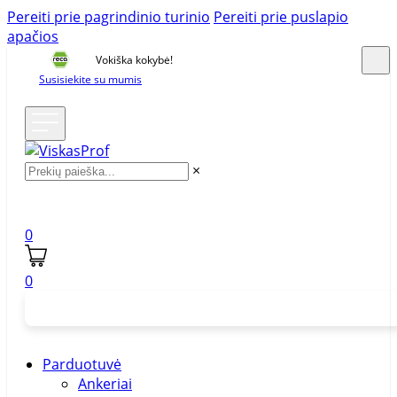
Pereiti prie pagrindinio turinio
Pereiti prie puslapio
apačios
Vokiška kokybė!
Susisiekite su mumis
×
0
0
Parduotuvė
Ankeriai