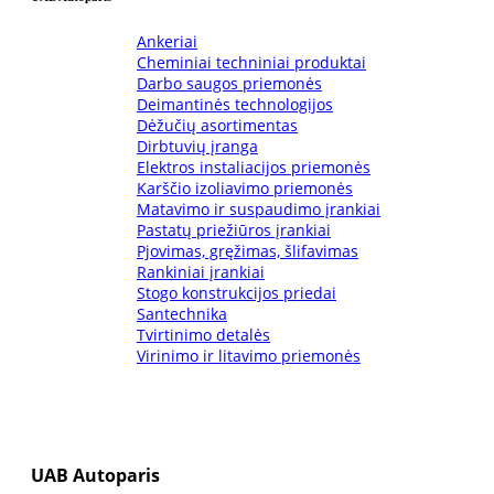
Ankeriai
Cheminiai techniniai produktai
Darbo saugos priemonės
Deimantinės technologijos
Dėžučių asortimentas
Dirbtuvių įranga
Elektros instaliacijos priemonės
Karščio izoliavimo priemonės
Matavimo ir suspaudimo įrankiai
Pastatų priežiūros įrankiai
Pjovimas, gręžimas, šlifavimas
Rankiniai įrankiai
Stogo konstrukcijos priedai
Santechnika
Tvirtinimo detalės
Virinimo ir litavimo priemonės
UAB Autoparis