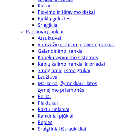
Kaltai
Pjovimo ir šlifavimo diskai
Pjūklų geležtės
Sriegikliai
Rankiniai įrankiai
Atsuktuvai
Vamzdžių ir žarnų pjovimo įrankiai
Galandinimo įrankiai
Kabelių vyniojimo sistemos
Kabių kalimo įrankiai ir priedai
Smogiamieji smeigtukai
Laužtuvai
Markeriai, žymekliai ir kitos
žymėjimo priemonės
Peiliai
Plaktukai
Raktų rinkiniai
Rankiniai pjūklai
Replės
Sraigtiniai ištraukikliai