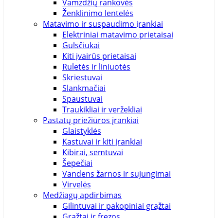
Vamzdžių rankovės
Ženklinimo lentelės
Matavimo ir suspaudimo įrankiai
Elektriniai matavimo prietaisai
Gulsčiukai
Kiti įvairūs prietaisai
Ruletės ir liniuotės
Skriestuvai
Slankmačiai
Spaustuvai
Traukikliai ir veržekliai
Pastatų priežiūros įrankiai
Glaistyklės
Kastuvai ir kiti įrankiai
Kibirai, semtuvai
Šepečiai
Vandens žarnos ir sujungimai
Virvelės
Medžiagų apdirbimas
Gilintuvai ir pakopiniai grąžtai
Grąžtai ir frezos