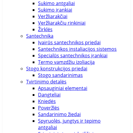
Sukimo antgaliai
Sukimo įrankiai
Veržliarakčiai
Veržliarakčių rinkiniai
Žirklės
Santechnika
Įvairūs santechnikos priedai
Santechnikos instaliacijos sistemos
Specialūs santechnikos įrankiai
Termo vamzdžių izoliacija
Stogo konstrukcijos priedai
Stogo sandarinimas
Tvirtinimo detalės
Apsauginiai elementai
Dangteliai
Kniedės
Poveržlės
Sandarinimo žiedai
Spyruolės, jungtys ir tepimo
antgaliai