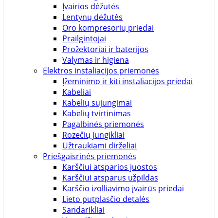
Įvairios dėžutės
Lentynų dėžutės
Oro kompresorių priedai
Prailgintojai
Prožektoriai ir baterijos
Valymas ir higiena
Elektros instaliacijos priemonės
Įžeminimo ir kiti instaliacijos priedai
Kabeliai
Kabelių sujungimai
Kabelių tvirtinimas
Pagalbinės priemonės
Rozečių jungikliai
Užtraukiami dirželiai
Priešgaisrinės priemonės
Karščiui atsparios juostos
Karščiui atsparus užpildas
Karščio izolliavimo įvairūs priedai
Lieto putplasčio detalės
Sandarikliai